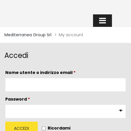
MY ACCOUNT
Mediterranea Group Srl
>
My account
Accedi
Richiesto
Nome utente o indirizzo email
*
Richiesto
Password
*
Ricordami
ACCEDI